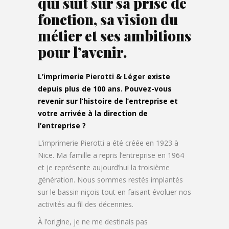
qui suit sur sa prise de
fonction, sa vision du
métier et ses ambitions
pour l’avenir.
L’imprimerie
Pierotti & Léger
existe
depuis plus de 100 ans. Pouvez-vous
revenir sur l’histoire de l’entreprise et
votre arrivée à la direction de
l’entreprise ?
L’imprimerie Pierotti a été créée en 1923 à
Nice. Ma famille a repris l’entreprise en 1964
et je représente aujourd’hui la troisième
génération. Nous sommes restés implantés
sur le bassin niçois tout en faisant évoluer nos
activités au fil des décennies.
À l’origine, je ne me destinais pas